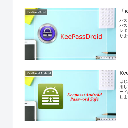
「K
KeePassDroid
パス
パス
レポ
りま
Ke
KeePass2Android
はじ
用し
ード
しま