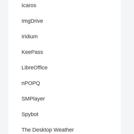
Icaros
ImgDrive
Iridium
KeePass
LibreOffice
nPOPQ
SMPlayer
Spybot
The Desktop Weather