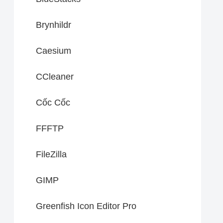
Brynhildr
Caesium
CCleaner
Cốc Cốc
FFFTP
FileZilla
GIMP
Greenfish Icon Editor Pro