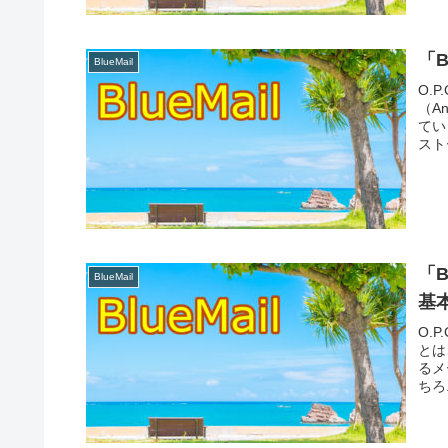
「B
BlueMail
O.
（A
てい
スト
「B
BlueMail
基
O.
とは
るメ
ちろ.