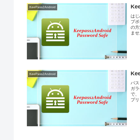
Ke
KeePass2Android
はじ
プボ
の方
ませ
Ke
KeePass2Android
パス
ガラ
で、
プリ