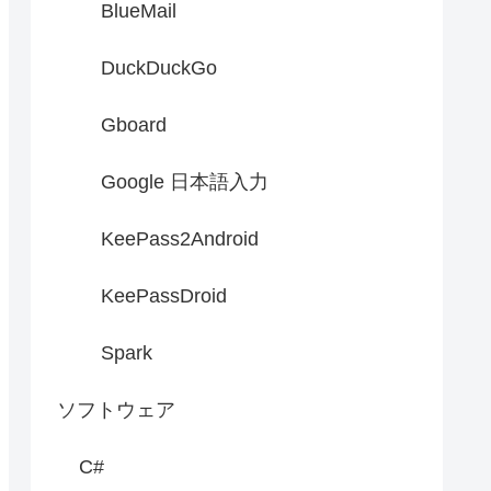
BlueMail
DuckDuckGo
Gboard
Google 日本語入力
KeePass2Android
KeePassDroid
Spark
ソフトウェア
C#