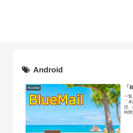
Android
「B
BlueMail
一覧
「未
読、
時間