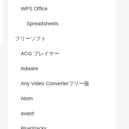
WPS Office
Spreadsheets
フリーソフト
ACG プレイヤー
Adware
Any Video Converterフリー版
Atom
avast!
BlueStacks