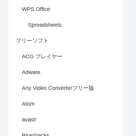
WPS Office
Spreadsheets
フリーソフト
ACG プレイヤー
Adware
Any Video Converterフリー版
Atom
avast!
BlueStacks