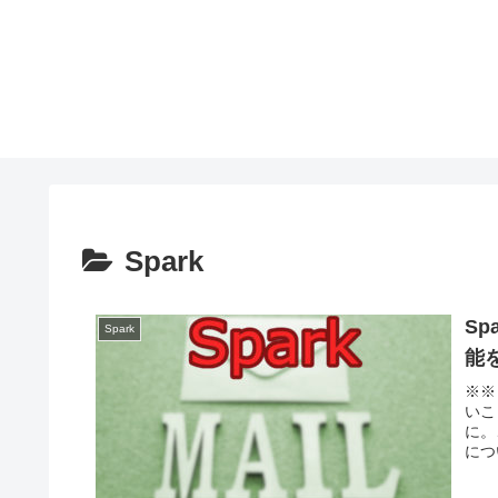
Spark
Sp
Spark
能
※※
いこ
に。
につ