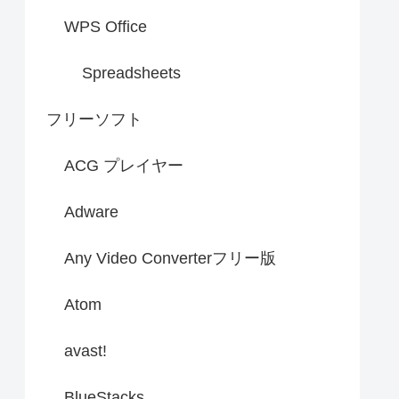
WPS Office
Spreadsheets
フリーソフト
ACG プレイヤー
Adware
Any Video Converterフリー版
Atom
avast!
BlueStacks