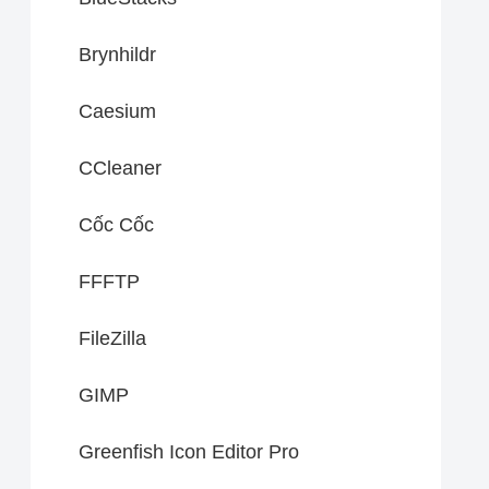
Brynhildr
Caesium
CCleaner
Cốc Cốc
FFFTP
FileZilla
GIMP
Greenfish Icon Editor Pro