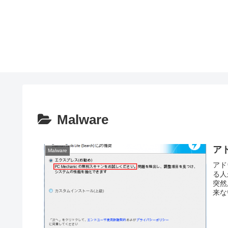
Malware
ア
Malware
アド
る人
突然
来な