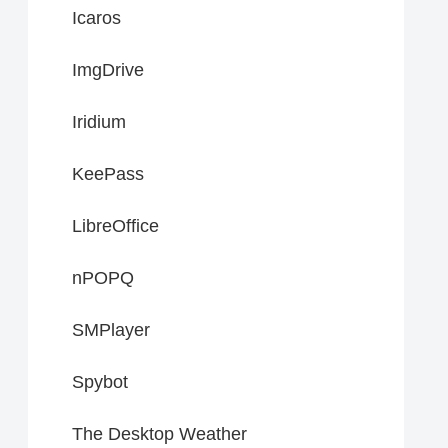
Icaros
ImgDrive
Iridium
KeePass
LibreOffice
nPOPQ
SMPlayer
Spybot
The Desktop Weather