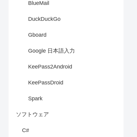
BlueMail
DuckDuckGo
Gboard
Google 日本語入力
KeePass2Android
KeePassDroid
Spark
ソフトウェア
C#