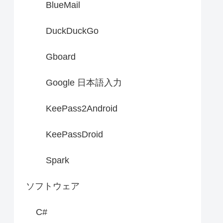
BlueMail
DuckDuckGo
Gboard
Google 日本語入力
KeePass2Android
KeePassDroid
Spark
ソフトウェア
C#