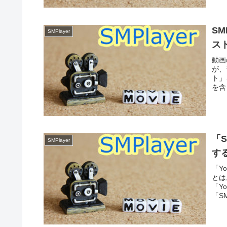
S
SMPlayer
ス
動画
が、
ト」
を含
「S
SMPlayer
す
「Y
とは
「Y
「SM