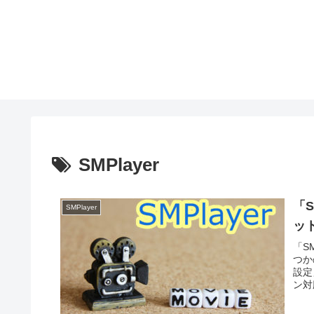
SMPlayer
「
SMPlayer
ッ
「S
つか
設定
ン対