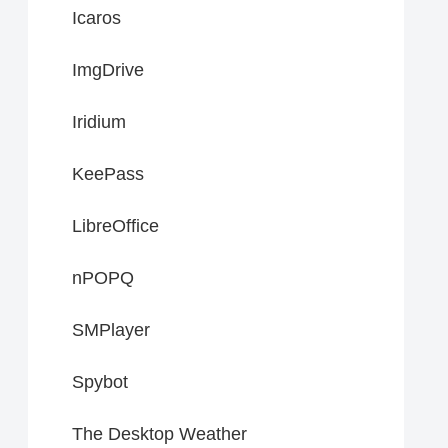
Icaros
ImgDrive
Iridium
KeePass
LibreOffice
nPOPQ
SMPlayer
Spybot
The Desktop Weather