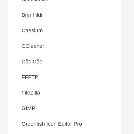
Brynhildr
Caesium
CCleaner
Cốc Cốc
FFFTP
FileZilla
GIMP
Greenfish Icon Editor Pro