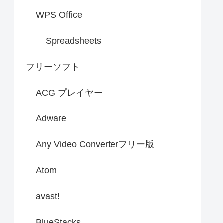
WPS Office
Spreadsheets
フリーソフト
ACG プレイヤー
Adware
Any Video Converterフリー版
Atom
avast!
BlueStacks