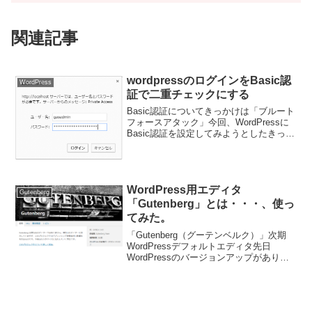
関連記事
wordpressのログインをBasic認
WordPress
証で二重チェックにする
Basic認証についてきっかけは「ブルート
フォースアタック」今回、WordPressに
Basic認証を設定してみようとしたきっか
けは、ブルートフォースアタックを受け
たと言う情報を聞いたからでした。そこ
で、ブルートフォースアタックについて
調べ...
WordPress用エディタ
Gutenberg
「Gutenberg」とは・・・、使っ
てみた。
「Gutenberg（グーテンベルク）」次期
WordPressデフォルトエディタ先日
WordPressのバージョンアップがあり、
4.9.8になりました。アップデート後、ダ
ッシュボードに移動すると見慣れない画
面が表示されていました。まだ開発中...