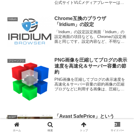
公式サイトVLCメディアプレーヤーは、
オープンソースで開発されていますの
で、公式サイトでソースをダウンロード
することも出来ます。が、普通に使うに
Chrome互換のブラウザ
Iridium
は...
「Iridium」の設定
「Iridium」の設定設定画面「Iridium」の
設定画面の項目なども、Chromeの設定画
面と同じです。設定内容など、不明な事
はChromeに関する記事を検索すれば該当
の内容が見つかると思います。Chromeと
異なるのは、検索エンジンの...
PNG画像を圧縮してブログの表示
フリーソフト
速度を高速化＆サーバー容量の節
約
PNG画像を圧縮してブログの表示速度を
高速化＆サーバー容量の節約画像の圧縮
ブログなどに利用する画像は、圧縮して
サイズを小さくする事で 表示速度の改善
サーバー容量の節約が期待出来ます。し
かし、 画質の劣化を招く恐れがありま
す。今回は、私が一...
「Avast SafePrice」という
avast!
Chrome拡張をインストールした
と表示されたので検証してみ
ホーム
検索
トップ
サイドバー