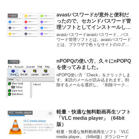
avastパスワードが意外と便利だ
avast!
ったので、セカンドパスワード管
理ソフトとしてインストールした
件。
avastパスワードavastパスワード、パス
ワード管理ソフトとは。avastパスワード
とは、ブラウザで色々なサイトのログイ
ンに利用するアカウントのID・パスワー
ドを保存・管理するパスワード管理ソフ
トです。ログインする際にID・パスワー
nPOPQの使い方、久々にnPOPQ
nPOPQ
ドを...
を使ってみました。
nPOPQ使い方「Check」をクリックしま
す。未読のメールが読み込まれます。削
除するメールを選択し、「削除マーク」
をクリックします。先頭のアイコンが、
「×」マークに変わります。「マーク実
行」をクリックします。※実際にサーバ
ーから削除されま...
軽量・快適な無料動画再生ソフト
VLC media player
「VLC media player」（64bit
版）
軽量・快適な無料動画再生ソフト「VLC
media player」（64bit版）ダウンロード