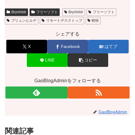
Brynhildr
フリーソフト
Brynhildr
フリーソフト
ブリュンヒルデ
リモートデスクトップ
軽快
シェアする
X
Facebook
はてブ
LINE
コピー
GaoBlogAdminをフォローする
GaoBlogAdmin
関連記事