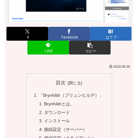
X
Facebook
はてブ
LINE
コピー
2018.08.30
目次
「Brynhildr（ブリュンヒルデ）」
Brynhildrとは。
ダウンロード
インストール
接続設定（サーバー）