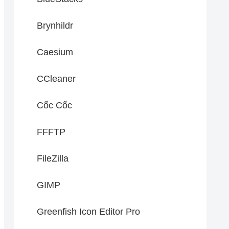
Brynhildr
Caesium
CCleaner
Cốc Cốc
FFFTP
FileZilla
GIMP
Greenfish Icon Editor Pro