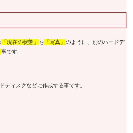
の
「現在の状態」
を
「写真」
のように、別のハードデ
」
事です。
ードディスクなどに作成する事です。