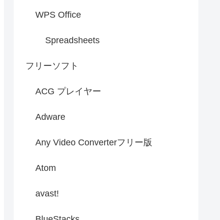
WPS Office
Spreadsheets
フリーソフト
ACG プレイヤー
Adware
Any Video Converterフリー版
Atom
avast!
BlueStacks