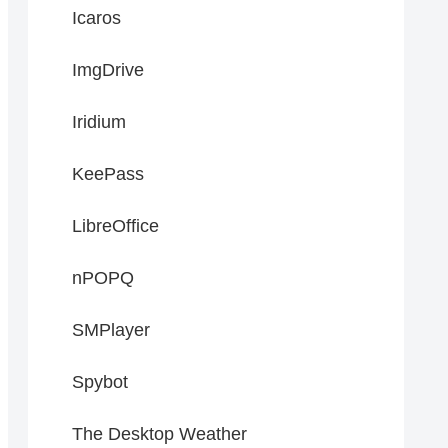
Icaros
ImgDrive
Iridium
KeePass
LibreOffice
nPOPQ
SMPlayer
Spybot
The Desktop Weather