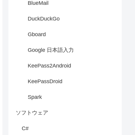
BlueMail
DuckDuckGo
Gboard
Google 日本語入力
KeePass2Android
KeePassDroid
Spark
ソフトウェア
C#